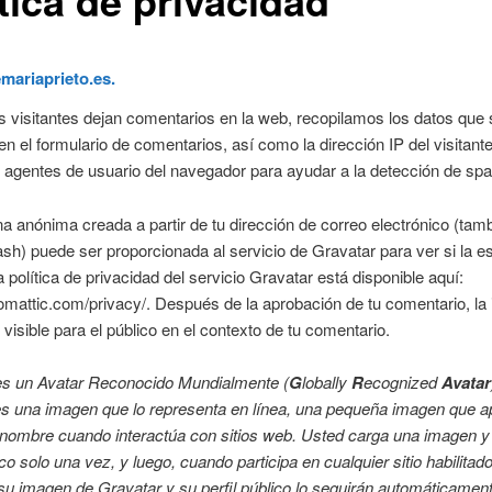
mariaprieto.es.
 visitantes dejan comentarios en la web, recopilamos los datos que 
n el formulario de comentarios, así como la dirección IP del visitante
 agentes de usuario del navegador para ayudar a la detección de sp
 anónima creada a partir de tu dirección de correo electrónico (tam
sh) puede ser proporcionada al servicio de Gravatar para ver si la e
 política de privacidad del servicio Gravatar está disponible aquí:
tomattic.com/privacy/. Después de la aprobación de tu comentario, l
s visible para el público en el contexto de tu comentario.
es un Avatar Reconocido Mundialmente (
G
lobally
R
ecognized
Avatar
es una imagen que lo representa en línea, una pequeña imagen que 
 nombre cuando interactúa con sitios web. Usted carga una imagen y
ico solo una vez, y luego, cuando participa en cualquier sitio habilitad
su imagen de Gravatar y su perfil público lo seguirán automáticamente