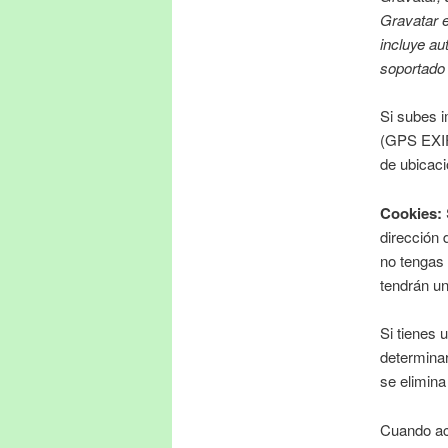
Gravatar e
incluye a
soportado
Si subes i
(GPS EXIF)
de ubicaci
Cookies:
dirección 
no tengas 
tendrán un
Si tienes 
determinar
se elimina
Cuando ac