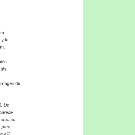
se
 y la
am.
bién
stás
a imagen de
). Un
aparece
 crea su
o para
 allí.