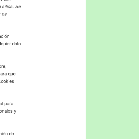
 sitios. Se
y es
ación
lquier dato
bre,
para que
cookies
al para
onales y
ción de