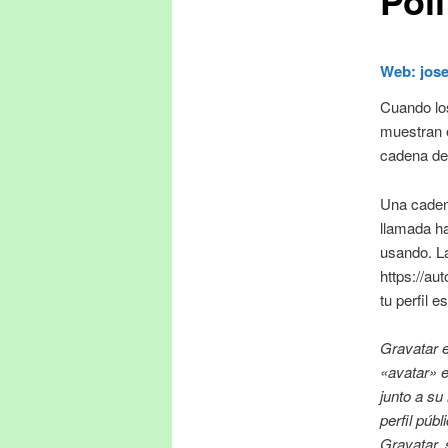
Web: jose
Cuando los
muestran e
cadena de
Una cadena
llamada ha
usando. La
https://au
tu perfil e
Gravatar 
«avatar» 
junto a su
perfil públ
Gravatar, 