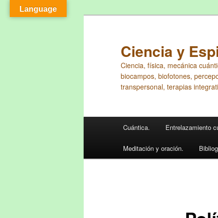
Language
Ir
al
contenido
Ciencia y Espi
principal
Ciencia, física, mecánica cuánti
biocampos, biofotones, percepci
transpersonal, terapias integrati
Menú
Cuántica.
Entrelazamiento c
principal
Meditación y oración.
Bibliog
Polí