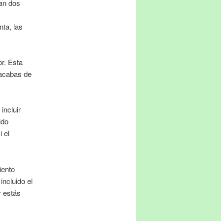
ran dos
ta, las
or. Esta
 acabas de
incluir
ido
 el
iento
incluido el
y estás