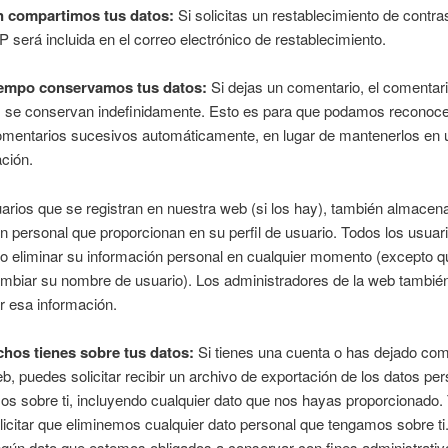
n compartimos tus datos:
Si solicitas un restablecimiento de contra
IP será incluida en el correo electrónico de restablecimiento.
iempo conservamos tus datos:
Si dejas un comentario, el comentar
 se conservan indefinidamente. Esto es para que podamos reconoce
omentarios sucesivos automáticamente, en lugar de mantenerlos en 
ción.
arios que se registran en nuestra web (si los hay), también almacen
n personal que proporcionan en su perfil de usuario. Todos los usua
r o eliminar su información personal en cualquier momento (excepto q
mbiar su nombre de usuario). Los administradores de la web tambié
ar esa información.
hos tienes sobre tus datos:
Si tienes una cuenta o has dejado com
b, puedes solicitar recibir un archivo de exportación de los datos pe
s sobre ti, incluyendo cualquier dato que nos hayas proporcionado
icitar que eliminemos cualquier dato personal que tengamos sobre ti
ngún dato que estemos obligados a conservar con fines administrativ