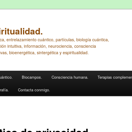
ritualidad.
ca, entrelazamiento cuántico, partículas, biología cuántica,
ón intuitiva, información, neurociencia, consciencia
vas, bioenergética, sintergética y espiritualidad.
uántico.
Biocampos.
Consciencia humana.
Terapias complemen
rafía.
Contacta conmigo.
tica de privacidad