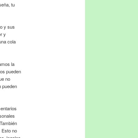
seña, tu
io y sus
r y
una cola
amos la
rios pueden
ue no
n pueden
entarios
rsonales
. También
. Esto no
os, legales