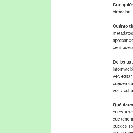
Con quié
dirección 
Cuánto t
metadatos
aprobar c
de modera
De los usu
informació
ver, edita
pueden ca
ver y edit
Qué derec
en esta we
que tenemo
puedes sol
incluye ni